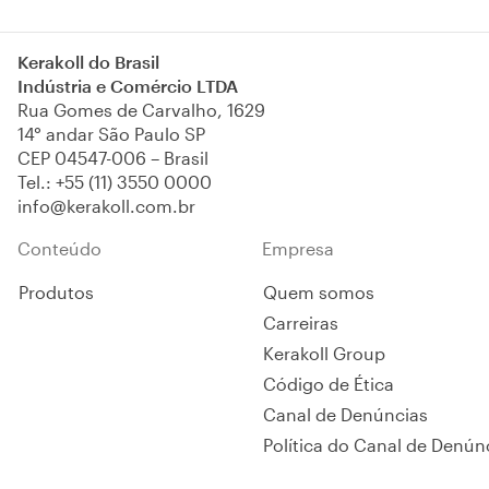
de aplicar e limpar,
disponível em 15 cores
brilhantes e resistente à
Kerakoll do Brasil
formação de fungos.
Indústria e Comércio LTDA
Classificado Tipo II conforme
Rua Gomes de Carvalho, 1629
a norma ABNT NBR 14.992.
14° andar São Paulo SP
CEP 04547-006 – Brasil
Tel.:
+55 (11) 3550 0000
info@kerakoll.com.br
Conteúdo
Empresa
Produtos
Quem somos
Carreiras
Kerakoll Group
Código de Ética
Canal de Denúncias
Política do Canal de Denún