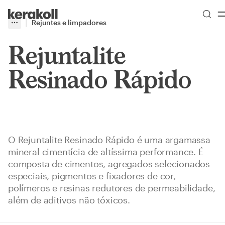
Skip to main content
Go to Homepage
Rejuntes e limpadores
More
Toggle menu
Rejuntalite
Resinado Rápido
O Rejuntalite Resinado Rápido é uma argamassa
mineral cimentícia de altíssima performance. É
composta de cimentos, agregados selecionados
especiais, pigmentos e fixadores de cor,
polímeros e resinas redutores de permeabilidade,
além de aditivos não tóxicos.