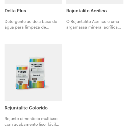
Delta Plus
Rejuntalite Acrílico
Detergente ácido à base de
O Rejuntalite Acrílico é uma
água para limpeza de
argamassa mineral acrílica
incrustações de cimento e
de altíssima performance. É
cal, depósitos salinos ou
composta de resina acrílica
calcários.
em estado seco, cimentos,
agregados selecionados
especiais, pigmentos e
fixadores de cor, polímeros,
aditivos não tóxicos e
impermeabilizantes.
Rejuntalite Colorido
Rejunte cimentício multiuso
com acabamento liso, fácil