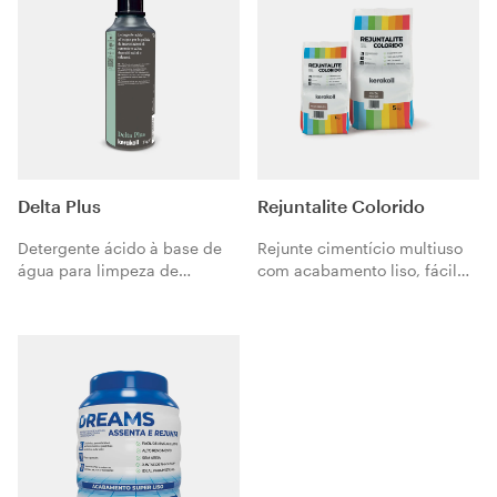
Delta Plus
Rejuntalite Colorido
Detergente ácido à base de
Rejunte cimentício multiuso
água para limpeza de
com acabamento liso, fácil
incrustações de cimento e
de aplicar e limpar,
cal, depósitos salinos ou
disponível em 15 cores
calcários.
brilhantes e resistente à
formação de fungos.
Classificado Tipo II conforme
a norma ABNT NBR 14.992.