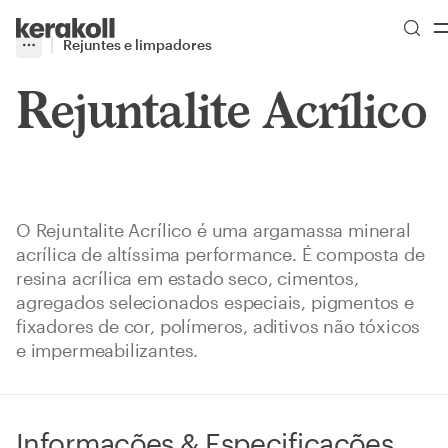
Skip to main content
Go to Homepage
Rejuntes e limpadores
More
Toggle menu
Rejuntalite Acrílico
O Rejuntalite Acrílico é uma argamassa mineral
acrílica de altíssima performance. É composta de
resina acrílica em estado seco, cimentos,
agregados selecionados especiais, pigmentos e
fixadores de cor, polímeros, aditivos não tóxicos
e impermeabilizantes.
Informações & Especificações