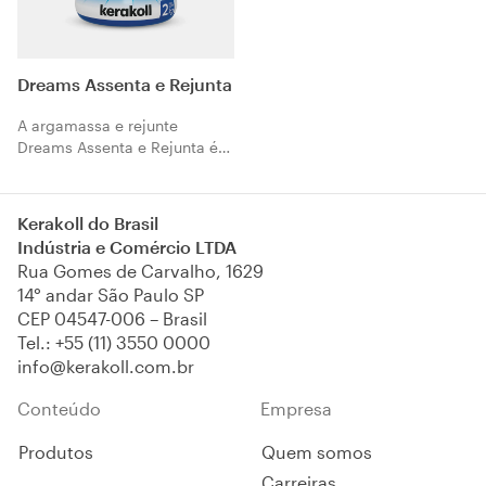
Dreams Assenta e Rejunta
A argamassa e rejunte
Dreams Assenta e Rejunta é
uma argamassa mineral
cimentícia de altíssima
performance. É composta de
Kerakoll do Brasil
cimento, agregados
Indústria e Comércio LTDA
selecionados especiais,
Rua Gomes de Carvalho, 1629
pigmentos e fixadores de cor,
14° andar São Paulo SP
polímeros e resinas redutores
CEP 04547-006 – Brasil
de permeabilidade, além de
Tel.:
+55 (11) 3550 0000
aditivos não tóxicos.
info@kerakoll.com.br
Conteúdo
Empresa
Produtos
Quem somos
Carreiras