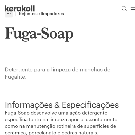
Skip to main content
Go to Homepage
Rejuntes e limpadores
More
Toggle menu
Fuga-Soap
Detergente para a limpeza de manchas de
Fugalite.
Informações & Especificações
Fuga-Soap desenvolve uma ação detergente
específica tanto na limpeza após a assentamento
como na manutenção rotineira de superfícies de
cerâmica, porcelanato e pedras naturais.