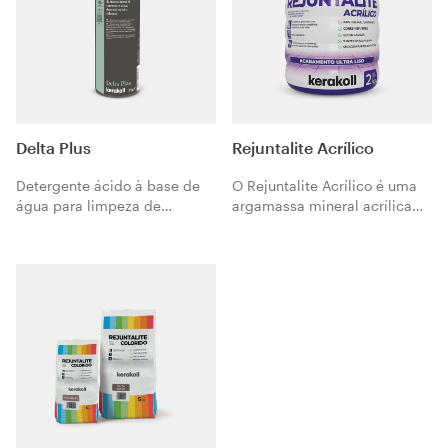
Delta Plus
Rejuntalite Acrílico
Detergente ácido à base de
O Rejuntalite Acrílico é uma
água para limpeza de
argamassa mineral acrílica
incrustações de cimento e
de altíssima performance. É
cal, depósitos salinos ou
composta de resina acrílica
calcários.
em estado seco, cimentos,
agregados selecionados
especiais, pigmentos e
fixadores de cor, polímeros,
aditivos não tóxicos e
impermeabilizantes.