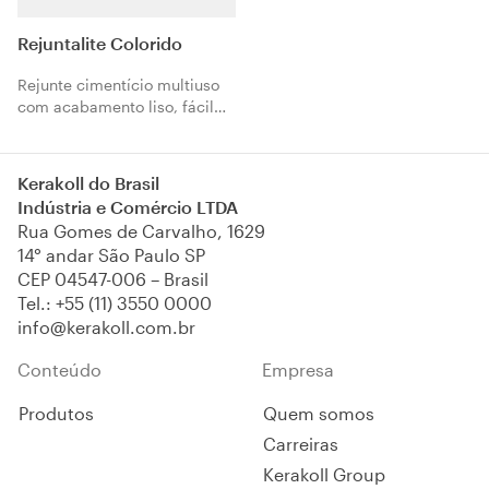
Rejuntalite Colorido
Rejunte cimentício multiuso
com acabamento liso, fácil
de aplicar e limpar,
disponível em 15 cores
brilhantes e resistente à
Kerakoll do Brasil
formação de fungos.
Indústria e Comércio LTDA
Classificado Tipo II conforme
Rua Gomes de Carvalho, 1629
a norma ABNT NBR 14.992.
14° andar São Paulo SP
CEP 04547-006 – Brasil
Tel.:
+55 (11) 3550 0000
info@kerakoll.com.br
Conteúdo
Empresa
Produtos
Quem somos
Carreiras
Kerakoll Group